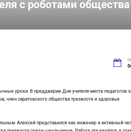
еля с роботами общества
О
0
чные уроки. В преддверие Дня учителя места педагогов за
, член саратовского общества трезвости и здоровья.
ельным. Алексей представился как инженер и активный че
тва трезвости среди школьников. Работа эта ведётся, в т