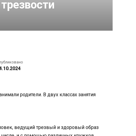
 трезвости
публиковано
4.10.2024
нимали родители. В двух классах занятия
ловек, ведущий трезвый и здоровый образ
ом числе, и с помощью различных кружков