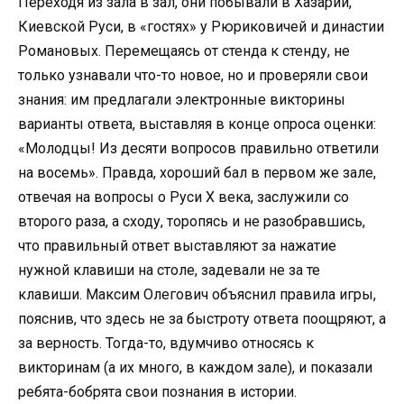
Переходя из зала в зал, они побывали в Хазарии,
Киевской Руси, в «гостях» у Рюриковичей и династии
Романовых. Перемещаясь от стенда к стенду, не
только узнавали что-то новое, но и проверяли свои
знания: им предлагали электронные викторины
варианты ответа, выставляя в конце опроса оценки:
«Молодцы! Из десяти вопросов правильно ответили
на восемь». Правда, хороший бал в первом же зале,
отвечая на вопросы о Руси Х века, заслужили со
второго раза, а сходу, торопясь и не разобравшись,
что правильный ответ выставляют за нажатие
нужной клавиши на столе, задевали не за те
клавиши. Максим Олегович объяснил правила игры,
пояснив, что здесь не за быстроту ответа поощряют, а
за верность. Тогда-то, вдумчиво относясь к
викторинам (а их много, в каждом зале), и показали
ребята-бобрята свои познания в истории.