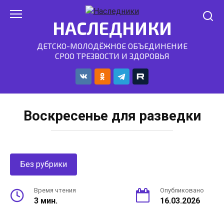
Перейти
к
НАСЛЕДНИКИ
контенту
ДЕТСКО-МОЛОДЁЖНОЕ ОБЪЕДИНЕНИЕ
СРОО ТРЕЗВОСТИ И ЗДОРОВЬЯ
Воскресенье для разведки
Без рубрики
Время чтения
Опубликовано
3 мин.
16.03.2026